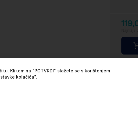
119
Najnižja 
Na 
itiku. Klikom na "POTVRDI" slažete se s korištenjem
Min
ostavke kolačića".
ja
Oko
alji
Dostava
Jamstvo
Definici