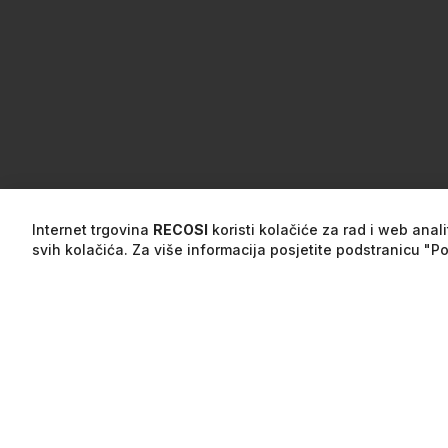
Internet trgovina
RECOSI
koristi kolačiće za rad i web anal
svih kolačića. Za više informacija posjetite podstranicu "P
Više informacija
Recenzije
Det