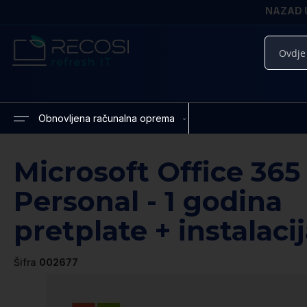
NAZAD U
Pretražite
Samo še
2 dni 1
Obnovljena računalna oprema
Microsoft Office 365
Personal - 1 godina
pretplate + instalaci
Šifra
002677