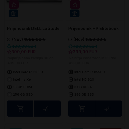
Super prihranek 100€
Super prihranek 30€
WIN 11 PRO
WIN 11 PRO
Prijenosnik DELL Latitude
Prijenosnik HP Elitebook
5330
850 G5
(Nov)
1099,00 €
(Nov)
1259,00 €
499,00 EUR
429,00 EUR
399,00 EUR
399,00 EUR
Najnižja cena zadnjih 30 dni:
Najnižja cena zadnjih 30 dni:
499,00 EUR
429,00 EUR
Intel Core i7 1265U
Intel Core i7 8550U
Intel Iris Xe
Intel HD 620
16 GB DDR4
8 GB DDR4
256 GB SSD
256 GB SSD
Usporedite
Uspored