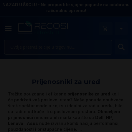
NAZAD U ŠKOLU - Ne propustite sjajne popuste na odabranu
računalnu opremu!
Pr
Prijenosniki za ured
Tražite pouzdane i efikasne
prijenosnike za ured
koji
će podržati vaš poslovni ritam? Naša ponuda obuhvaća
širok spektar modela koji su idealni za rad u uredu, bilo
da radite od kuće ili u poslovnom prostoru.
Obnovljeni
prijenosnici
renomiranih marki kao što su
Dell
,
HP
,
Lenovo
i
Asus
nude izvrsnu kombinaciju performansi,
pouzdanosti i pristupačne cijene.
...