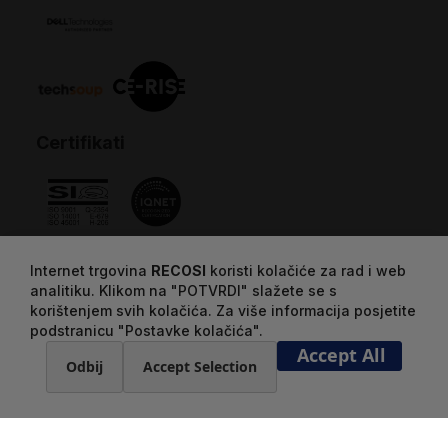
Certifikati
Internet trgovina
RECOSI
koristi kolačiće za rad i web
analitiku. Klikom na "POTVRDI" slažete se s
korištenjem svih kolačića. Za više informacija posjetite
podstranicu "Postavke kolačića".
Accept All
Odbij
Accept Selection