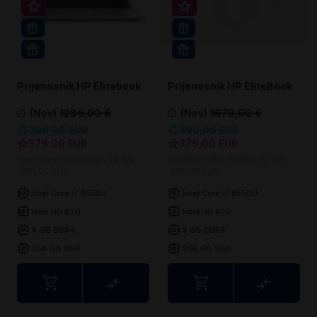
Super prihranek 20€
Super prihranek 20€
512GB SSD
16GB RAM
WIN 11 PRO
WIN 11 PRO
Prijenosnik HP Elitebook
Prijenosnik HP EliteBook
840 G5
830 G5
(Nov)
1286,00 €
(Nov)
1679,00 €
399,00 EUR
399,00 EUR
379,00 EUR
379,00 EUR
Najnižja cena zadnjih 30 dni:
Najnižja cena zadnjih 30 dni:
399,00 EUR
399,00 EUR
Intel Core i7 8550U
Intel Core i7 8550U
Intel HD 620
Intel HD 620
8 GB DDR4
8 GB DDR4
256 GB SSD
256 GB SSD
Usporedite
Uspored