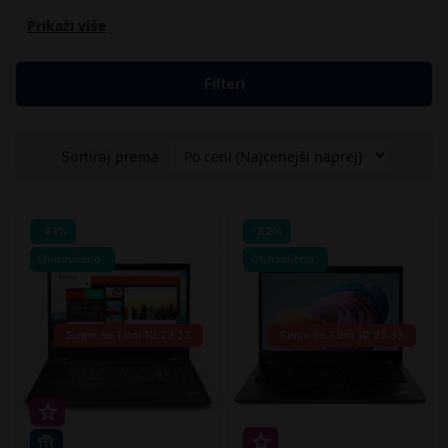
Prikaži više
Filteri
Sortiraj prema
-81%
-82%
Obnovljeno
Obnovljeno
Samo še
1 dni 10:23:32
Samo še
1 dni 10:23:32
Super prihranek 20€
Super prihranek 20€
WIN 11 PRO