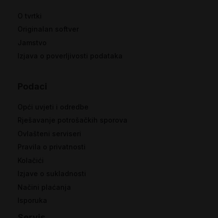
O tvrtki
Originalan softver
Jamstvo
Izjava o poverljivosti podataka
Podaci
Opći uvjeti i odredbe
Rješavanje potrošačkih sporova
Ovlašteni serviseri
Pravila o privatnosti
Kolačići
Izjave o sukladnosti
Načini plaćanja
Isporuka
Servis