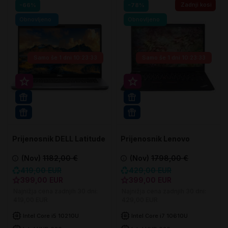
Zadnji kosi
-66%
-78%
Obnovljeno
Obnovljeno
Samo še
1 dni 10:23:32
Samo še
1 dni 10:23:32
Super prihranek 20€
Super prihranek 30€
16 GB RAM
16 GB RAM
WIN 11 PRO
WIN 11 PRO
Prijenosnik DELL Latitude
Prijenosnik Lenovo
5410
ThinkPad T14 GEN1
(Nov)
1182,00 €
(Nov)
1798,00 €
419,00 EUR
429,00 EUR
399,00 EUR
399,00 EUR
Najnižja cena zadnjih 30 dni:
Najnižja cena zadnjih 30 dni:
419,00 EUR
429,00 EUR
Intel Core i5 10210U
Intel Core i7 10610U