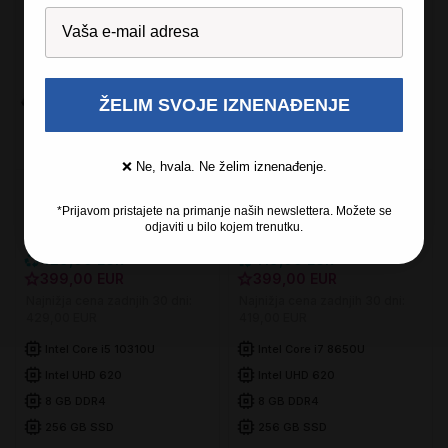
Samo še
1 dni 10:23:32
Samo še
1 dni 10:23:32
Super prihranek 30€
ŽELIM SVOJE IZNENAĐENJE
16GB RAM
Super prihranek 20€
WIN 11 PRO
❌ Ne, hvala. Ne želim iznenađenje.
Prijenosnik Lenovo
Prijenosnik Lenovo
*Prijavom pristajete na primanje naših newslettera. Možete se
ThinkPad T14 GEN1
ThinkPad T480s
odjaviti u bilo kojem trenutku.
(Nov)
1579,00 €
(Nov)
1799,00 €
429,00 EUR
419,00 EUR
399,00 EUR
399,00 EUR
Najnižja cena zadnjih 30 dni:
Najnižja cena zadnjih 30 dni:
429,00 EUR
419,00 EUR
Intel Core i5 10310U
Intel Core i7 8650U
Intel UHD 620
Intel UHD 620
8 GB DDR4
8 GB DDR4
256 GB SSD
256 GB SSD