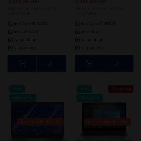
399,00 EUR
399,00 EUR
Najnižja cena zadnjih 30 dni:
Najnižja cena zadnjih 30 dni:
449,00 EUR
499,00 EUR
Intel Core i5 10310U
Intel Core i7 1185G7
Intel UHD 620
Intel Iris Xe
16 GB DDR4
16 GB DDR4
256 GB SSD
256 GB SSD
Usporedite
Uspored
Zadnji kosi
-64%
-68%
Obnovljeno
Obnovljeno
Samo še
1 dni 10:23:32
Samo še
1 dni 10:23:32