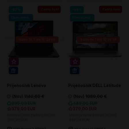
Zadnji kosi
Zadnji kosi
-67%
-65%
Obnovljeno
Obnovljeno
Samo še
1 dni 10:23:32
Samo še
1 dni 10:23:32
Super prihranek 20€
Super prihranek 70€
WIN 11 PRO
WIN 11 PRO
Prijenosnik Lenovo
Prijenosnik DELL Latitude
ThinkPad T495
5320
(Nov)
1140,00 €
(Nov)
1089,00 €
399,00 EUR
449,00 EUR
379,00 EUR
379,00 EUR
Najnižja cena zadnjih 30 dni:
Najnižja cena zadnjih 30 dni:
399,00 EUR
449,00 EUR
AMD Ryzen 7 3700U
Intel Core i7 1185G7