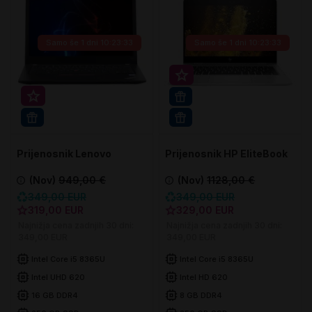
Samo še
1 dni 10:23:32
Samo še
1 dni 10:23:32
Super prihranek 20€
Super prihranek 30€
16GB RAM
WIN 11 PRO
WIN 11 PRO
Prijenosnik Lenovo
Prijenosnik HP EliteBook
ThinkPad T490s
830 G6
(Nov)
949,00 €
(Nov)
1128,00 €
349,00 EUR
349,00 EUR
319,00 EUR
329,00 EUR
Najnižja cena zadnjih 30 dni:
Najnižja cena zadnjih 30 dni:
349,00 EUR
349,00 EUR
Intel Core i5 8365U
Intel Core i5 8365U
Intel UHD 620
Intel HD 620
16 GB DDR4
8 GB DDR4