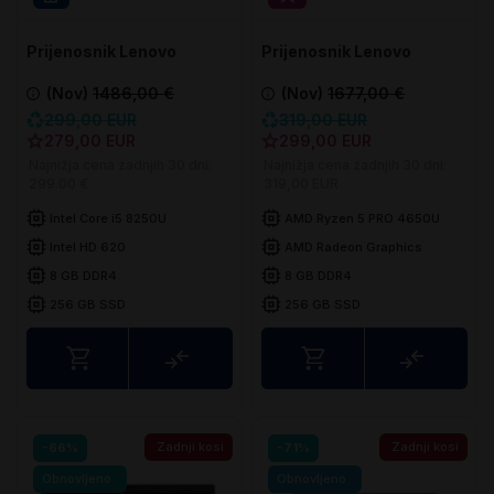
Prijenosnik Lenovo
Prijenosnik Lenovo
ThinkPad T580
ThinkPad T14 GEN1a
(Nov)
1486,00 €
(Nov)
1677,00 €
299,00 EUR
319,00 EUR
279,00 EUR
299,00 EUR
Najnižja cena zadnjih 30 dni:
Najnižja cena zadnjih 30 dni:
299.00 €
319,00 EUR
Intel Core i5 8250U
AMD Ryzen 5 PRO 4650U
Intel HD 620
AMD Radeon Graphics
8 GB DDR4
8 GB DDR4
256 GB SSD
256 GB SSD
Usporedite
Uspored
Zadnji kosi
Zadnji kosi
-66%
-71%
Obnovljeno
Obnovljeno