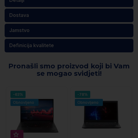
Dostava
Jamstvo
Definicija kvalitete
Pronašli smo proizvod koji bi Vam
se mogao svidjeti!
-63%
-78%
Obnovljeno
Obnovljeno
Super prihranek 50€