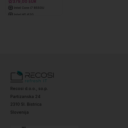
379,00 EUR
Intel Core i7 8550U
Intel HD 620
8 GB DDR4
256 GB SSD
Recosi d.o.o., so.p.
Partizanska 24
2310 Sl. Bistrica
Slovenija