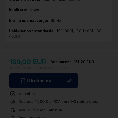
informacija
Novo
60 Hz
ISO 9001, ISO 14001, ISO
45001
189,00 EUR
151,20 EUR
Najnižja cena zadnjih 30 dni:
189.00 €
U košaricu
Na zalihi
Dostava 10,00 € s PDV-om / 1–3 radna dana
Min. 12 mjeseci jamstva
Radi kao novo