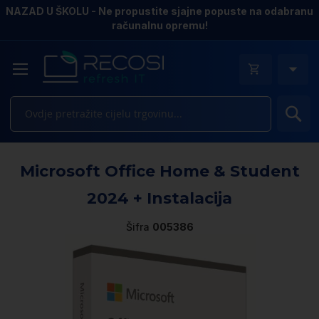
NAZAD U ŠKOLU - Ne propustite sjajne popuste na odabranu
računalnu opremu!
Pr
Sk
Microsoft Office Home & Student
to
th
2024 + Instalacija
e
of
Šifra
005386
th
i
ga