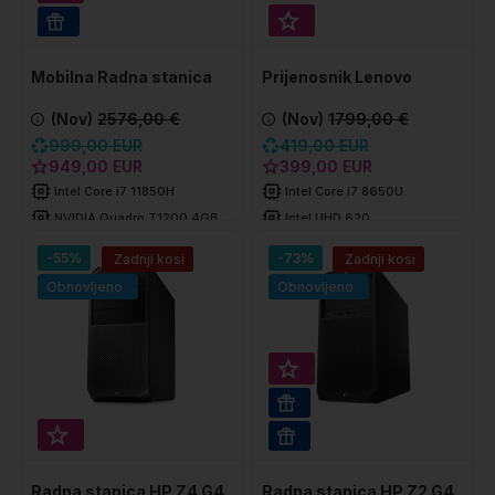
Super prihranek 20€
WIN 11 PRO
Mobilna Radna stanica
Prijenosnik Lenovo
Lenovo ThinkPad P1
ThinkPad T480s
(Nov)
2576,00 €
(Nov)
1799,00 €
GEN4
999,00 EUR
419,00 EUR
949,00 EUR
399,00 EUR
Intel Core i7 11850H
Intel Core i7 8650U
NVIDIA Quadro T1200 4GB
Intel UHD 620
32 GB DDR4
8 GB DDR4
-55%
-73%
Zadnji kosi
Zadnji kosi
512 GB SSD
256 GB SSD
Obnovljeno
Obnovljeno
Super prihranek 20€
MIŠKA | TIPKOVNICA
Super prihranek 30€
WIN 11 PRO
Radna stanica HP Z4 G4
Radna stanica HP Z2 G4