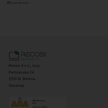
Intel HD 620
8 GB DDR4
256 GB SSD
Recosi d.o.o., so.p.
Partizanska 24
2310 Sl. Bistrica
Slovenija