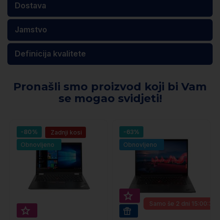
Dostava
Jamstvo
Definicija kvalitete
Pronašli smo proizvod koji bi Vam
se mogao svidjeti!
-80%
-63%
Zadnji kosi
Obnovljeno
Obnovljeno
Super prihranek 50€
Samo še
2 dni 15:00:33
Super prihranek 50€
WIN 11 PRO