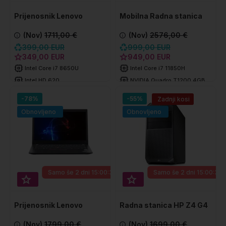
Prijenosnik Lenovo
Mobilna Radna stanica
ThinkPad X380 Yoga
Lenovo ThinkPad P1
(Nov)
1711,00 €
(Nov)
2576,00 €
GEN4
399,00 EUR
999,00 EUR
349,00 EUR
949,00 EUR
Intel Core i7 8650U
Intel Core i7 11850H
Intel HD 620
NVIDIA Quadro T1200 4GB
16 GB DDR4
32 GB DDR4
-78%
-55%
Zadnji kosi
256 GB SSD
512 GB SSD
Obnovljeno
Obnovljeno
Samo še
2 dni 15:00:33
Samo še
2 dni 15:00:33
Super prihranek 20€
Super prihranek 30€
Prijenosnik Lenovo
Radna stanica HP Z4 G4
ThinkPad T480s
(Nov)
1799,00 €
(Nov)
1699,00 €