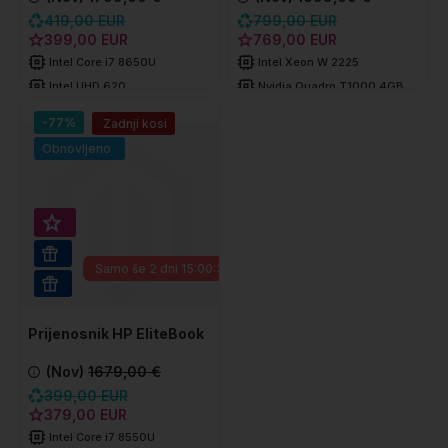
419,00 EUR
799,00 EUR
399,00 EUR
769,00 EUR
Intel Core i7 8650U
Intel Xeon W 2225
Intel UHD 620
Nvidia Quadro T1000 4GB
8 GB DDR4
16 GB DDR4
-77%
Zadnji kosi
256 GB SSD
512 GB SSD
Obnovljeno
Super prihranek 20€
16GB RAM
Samo še
2 dni 15:00:33
WIN 11 PRO
Prijenosnik HP EliteBook
830 G5
(Nov)
1679,00 €
399,00 EUR
379,00 EUR
Intel Core i7 8550U