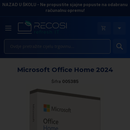
NAZAD U ŠKOLU - Ne propustite sjajne popuste na odabranu
računalnu opremu!
Pr
Sk
Microsoft Office Home 2024
to
th
Šifra
005385
e
of
th
i
ga