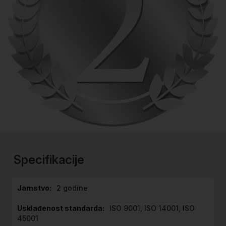
Skip
to
the
Specifikacije
beginning
of
Više
the
2 godine
informacija
images
gallery
ISO 9001, ISO 14001, ISO
45001