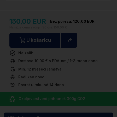
150,00 EUR
120,00 EUR
Najnižja cena zadnjih 30 dni:
150.00 €
U košaricu
Na zalihi
Dostava 10,00 € s PDV-om / 1–3 radna dana
Min. 12 mjeseci jamstva
Radi kao novo
Povrat u roku od 14 dana
Okoljevarstveni prihranek
300g CO
2