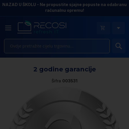
NAZAD U ŠKOLU - Ne propustite sjajne popuste na odabranu
računalnu opremu!
Pr
Sk
2 godine garancije
to
th
Šifra
003531
e
of
th
i
ga