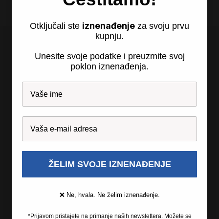
iznenađenje
Otključali ste
za svoju prvu
kupnju.
Unesite svoje podatke i preuzmite svoj
poklon iznenađenja.
Recosi d.o.o., so.p.
Partizanska 24
2310 Sl. Bistrica
Slovenija
ŽELIM SVOJE IZNENAĐENJE
❌ Ne, hvala. Ne želim iznenađenje.
*Prijavom pristajete na primanje naših newslettera. Možete se