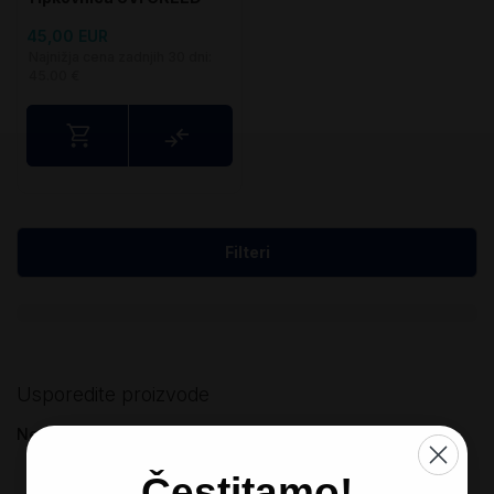
45,00 EUR
Najnižja cena zadnjih 30 dni:
45.00 €
Usporedite
Filteri
Usporedite proizvode
Nemate proizvode za uspoređivanje
Čestitamo!