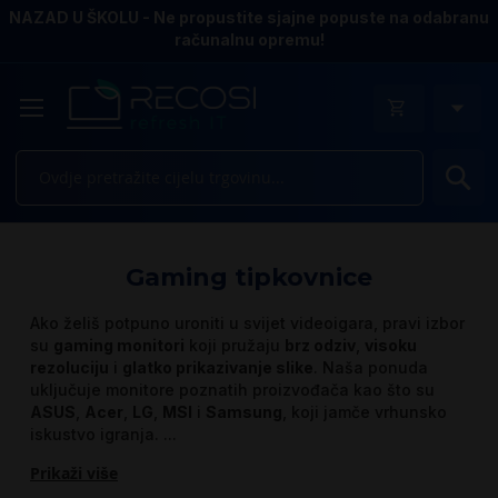
NAZAD U ŠKOLU - Ne propustite sjajne popuste na odabranu
računalnu opremu!
Pr
Gaming tipkovnice
Ako želiš potpuno uroniti u svijet videoigara, pravi izbor
su
gaming monitori
koji pružaju
brz odziv
,
visoku
rezoluciju
i
glatko prikazivanje slike
. Naša ponuda
uključuje monitore poznatih proizvođača kao što su
ASUS
,
Acer
,
LG
,
MSI
i
Samsung
, koji jamče vrhunsko
iskustvo igranja.
...
Prikaži više