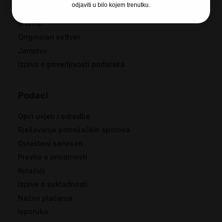
Recosi
odjaviti u bilo kojem trenutku.
O tvrtki
Originalan softver
Jamstvo
Izjava o poverljivosti podataka
Podaci
Opći uvjeti i odredbe
Rješavanje potrošačkih sporova
Ovlašteni serviseri
Pravila o privatnosti
Kolačići
Izjave o sukladnosti
Načini plaćanja
Isporuka