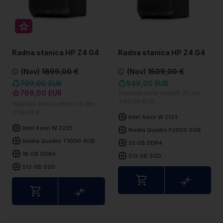
Super prihranek 30€
Radna stanica HP Z4 G4
Radna stanica HP Z4 G4
(Nov)
1699,00 €
(Nov)
1509,00 €
799,00 EUR
949,00 EUR
769,00 EUR
Najnižja cena zadnjih 30 dni:
949,00 EUR
Najnižja cena zadnjih 30 dni:
799.00 €
Intel Xeon W 2123
Intel Xeon W 2225
Nvidia Quadro P2000 5GB
Nvidia Quadro T1000 4GB
32 GB DDR4
16 GB DDR4
512 GB SSD
512 GB SSD
Uspored
Usporedite