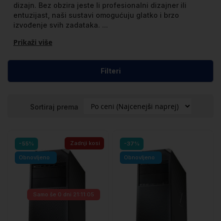
dizajn. Bez obzira jeste li profesionalni dizajner ili
entuzijast, naši sustavi omogućuju glatko i brzo
izvođenje svih zadataka.
...
Prikaži više
Filteri
Sortiraj prema
Zadnji kosi
-55%
-37%
Obnovljeno
Obnovljeno
Samo še
0 dni 21:11:05