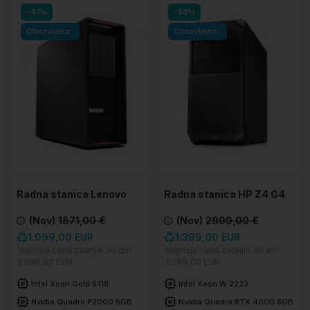
-41%
-53%
Obnovljeno
Obnovljeno
Radna stanica Lenovo
Radna stanica HP Z4 G4
ThinkStation P720
(Nov)
1871,00 €
(Nov)
2999,00 €
1.099,00 EUR
1.399,00 EUR
Najnižja cena zadnjih 30 dni:
Najnižja cena zadnjih 30 dni:
1.099,00 EUR
1.399,00 EUR
Intel Xeon Gold 5118
Intel Xeon W 2223
Nvidia Quadro P2000 5GB
Nvidia Quadro RTX 4000 8GB