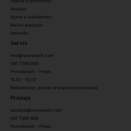
Pravila o privatnosti
Kolačići
Izjave o sukladnosti
Načini plaćanja
Isporuka
Servis
rma@recositech.com
091 7389 969
Ponedjeljak - Petak
15.00 - 16.00
Reklamacije, povrati ili popravci proizvoda
Prodaja
prodaja@recositech.com
091 7389 969
Ponedjeljak - Petak