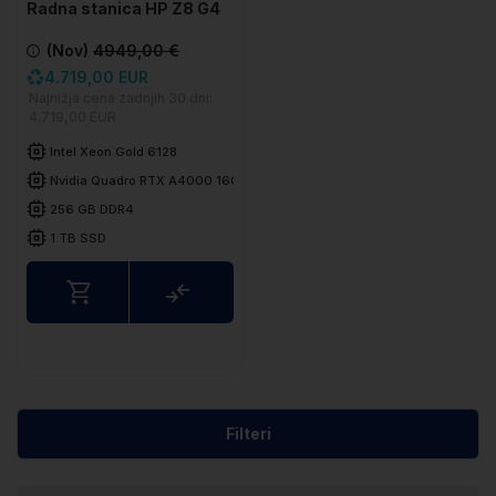
Radna stanica HP Z8 G4
(Nov)
4949,00 €
4.719,00 EUR
Najnižja cena zadnjih 30 dni:
4.719,00 EUR
Intel Xeon Gold 6128
Nvidia Quadro RTX A4000 16GB
256 GB DDR4
1 TB SSD
Usporedite
Filteri