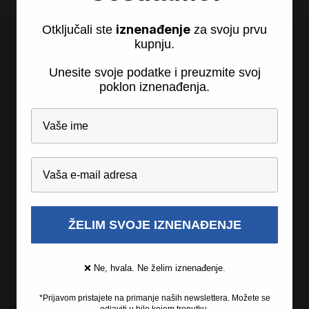
iznenađenje
Otključali ste
za svoju prvu
kupnju.
Unesite svoje podatke i preuzmite svoj
poklon iznenađenja.
Recosi d.o.o., so.p.
Partizanska 24
2310 Sl. Bistrica
Slovenija
ŽELIM SVOJE IZNENAĐENJE
❌ Ne, hvala. Ne želim iznenađenje.
Recosi
*Prijavom pristajete na primanje naših newslettera. Možete se