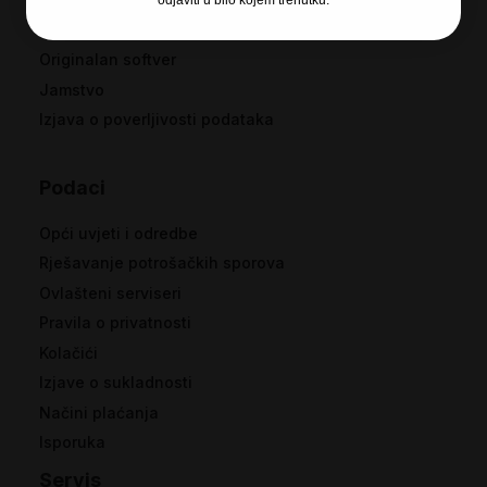
odjaviti u bilo kojem trenutku.
O tvrtki
Originalan softver
Jamstvo
Izjava o poverljivosti podataka
Podaci
Opći uvjeti i odredbe
Rješavanje potrošačkih sporova
Ovlašteni serviseri
Pravila o privatnosti
Kolačići
Izjave o sukladnosti
Načini plaćanja
Isporuka
Servis