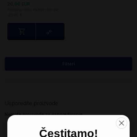
20,00 EUR
Najnižja cena zadnjih 30 dni:
20.00 €
Usporedite
Filteri
Usporedite proizvode
Nemate proizvode za uspoređivanje
Čestitamo!