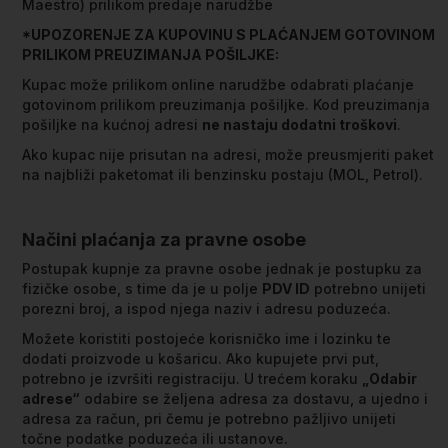
Maestro) prilikom predaje narudžbe
*UPOZORENJE ZA KUPOVINU S PLAĆANJEM GOTOVINOM
PRILIKOM PREUZIMANJA POŠILJKE:
Kupac može prilikom online narudžbe odabrati plaćanje
gotovinom prilikom preuzimanja pošiljke. Kod preuzimanja
pošiljke na kućnoj adresi
ne nastaju dodatni troškovi
.
Ako kupac nije prisutan na adresi, može preusmjeriti paket
na najbliži paketomat ili benzinsku postaju (MOL, Petrol).
Načini plaćanja za pravne osobe
Postupak kupnje za pravne osobe jednak je postupku za
fizičke osobe, s time da je u polje
PDV ID
potrebno unijeti
porezni broj, a ispod njega naziv i adresu poduzeća.
Možete koristiti postojeće korisničko ime i lozinku te
dodati proizvode u košaricu. Ako kupujete prvi put,
potrebno je izvršiti registraciju. U trećem koraku
„Odabir
adrese“
odabire se željena adresa za dostavu, a ujedno i
adresa za račun, pri čemu je potrebno pažljivo unijeti
točne podatke poduzeća ili ustanove.