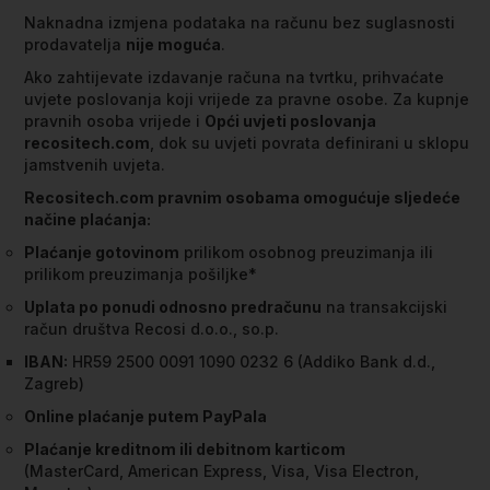
Naknadna izmjena podataka na računu bez suglasnosti
prodavatelja
nije moguća
.
Ako zahtijevate izdavanje računa na tvrtku, prihvaćate
uvjete poslovanja koji vrijede za pravne osobe. Za kupnje
pravnih osoba vrijede i
Opći uvjeti poslovanja
recositech.com
, dok su uvjeti povrata definirani u sklopu
jamstvenih uvjeta.
Recositech.com pravnim osobama omogućuje sljedeće
načine plaćanja:
Plaćanje gotovinom
prilikom osobnog preuzimanja ili
prilikom preuzimanja pošiljke*
Uplata po ponudi odnosno predračunu
na transakcijski
račun društva Recosi d.o.o., so.p.
IBAN:
HR59 2500 0091 1090 0232 6 (Addiko Bank d.d.,
Zagreb)
Online plaćanje putem PayPala
Plaćanje kreditnom ili debitnom karticom
(MasterCard, American Express, Visa, Visa Electron,