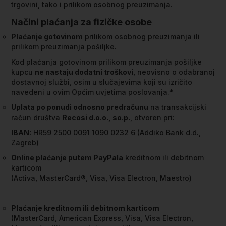
trgovini, tako i prilikom osobnog preuzimanja.
Načini plaćanja za fizičke osobe
Plaćanje gotovinom
prilikom osobnog preuzimanja ili
prilikom preuzimanja pošiljke.
Kod plaćanja gotovinom prilikom preuzimanja pošiljke
kupcu
ne nastaju dodatni troškovi
, neovisno o odabranoj
dostavnoj službi, osim u slučajevima koji su izričito
navedeni u ovim Općim uvjetima poslovanja.*
Uplata po ponudi odnosno predračunu
na transakcijski
račun društva
Recosi d.o.o., so.p.
, otvoren pri:
IBAN:
HR59 2500 0091 1090 0232 6 (Addiko Bank d.d.,
Zagreb)
Online plaćanje putem PayPala
kreditnom ili debitnom
karticom
(Activa, MasterCard®, Visa, Visa Electron, Maestro)
Plaćanje kreditnom ili debitnom karticom
(MasterCard, American Express, Visa, Visa Electron,