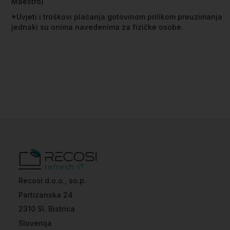
Maestro)
*Uvjeti i troškovi plaćanja gotovinom prilikom preuzimanja
jednaki su onima navedenima za fizičke osobe.
Recosi d.o.o., so.p.
Partizanska 24
2310 Sl. Bistrica
Slovenija