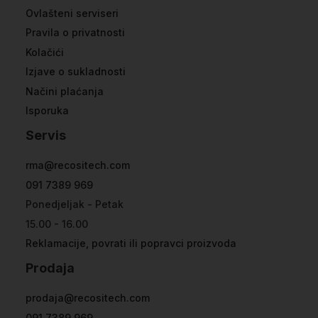
Ovlašteni serviseri
Pravila o privatnosti
Kolačići
Izjave o sukladnosti
Načini plaćanja
Isporuka
Servis
rma@recositech.com
091 7389 969
Ponedjeljak - Petak
15.00 - 16.00
Reklamacije, povrati ili popravci proizvoda
Prodaja
prodaja@recositech.com
091 7389 969