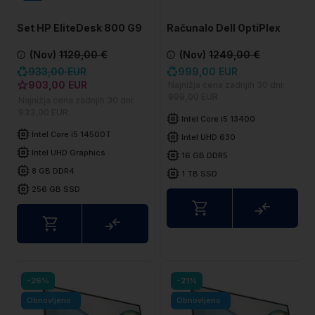
Set HP EliteDesk 800 G9
Računalo Dell OptiPlex
DM
7010 Plus SFF
(Nov)
1129,00 €
(Nov)
1249,00 €
933,00 EUR
999,00 EUR
903,00 EUR
Najnižja cena zadnjih 30 dni:
999,00 EUR
Najnižja cena zadnjih 30 dni:
933,00 EUR
Intel Core i5 13400
Intel Core i5 14500T
Intel UHD 630
Intel UHD Graphics
16 GB DDR5
8 GB DDR4
1 TB SSD
256 GB SSD
Uspored
Usporedite
-26%
-21%
Obnovljeno
Obnovljeno