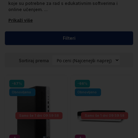
koje su potrebne za rad s edukativnim softverima i
online učenjem.
...
Prikaži više
Filteri
Sortiraj prema
-67%
-66%
Obnovljeno
Obnovljeno
Samo še
1 dni 09:59:57
Samo še
1 dni 09:59:57