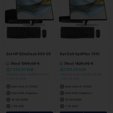
Set HP EliteDesk 600 G9
Set Dell OptiPlex 7010
SFF
Plus SFF
(Nov)
1399,00 €
(Nov)
1429,00 €
1.033,00 EUR
1.133,00 EUR
Najnižja cena zadnjih 30 dni:
Najnižja cena zadnjih 30 dni:
1.033,00 EUR
1.133,00 EUR
Intel Core i5 13400
Intel Core i5 13400
Intel UHD Graphics
Intel UHD Graphics
16 GB DDR5
16 GB DDR5
1 TB SSD
1 TB SSD