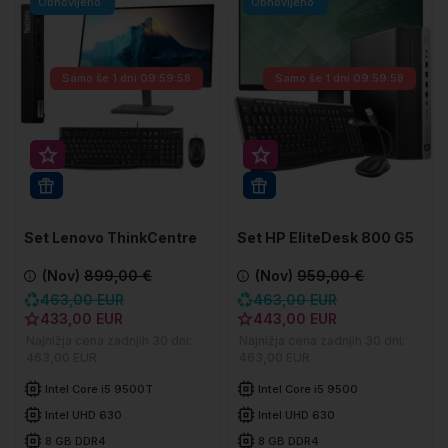
Obnovljeno
Obnovljeno
Samo še
1 dni 09:59:57
Samo še
1 dni 09:59:57
Super prihranek 30€
Super prihranek 20€
WIN 11 PRO
WIN 11 PRO
Set Lenovo ThinkCentre
Set HP EliteDesk 800 G5
M920q Tiny
SFF
(Nov)
899,00 €
(Nov)
959,00 €
463,00 EUR
463,00 EUR
433,00 EUR
443,00 EUR
Najnižja cena zadnjih 30 dni:
Najnižja cena zadnjih 30 dni:
463,00 EUR
463,00 EUR
Čestitamo!
Intel Core i5 9500T
Intel Core i5 9500
Intel UHD 630
Intel UHD 630
8 GB DDR4
8 GB DDR4
iznenađenje
Otključali ste
za svoju prvu