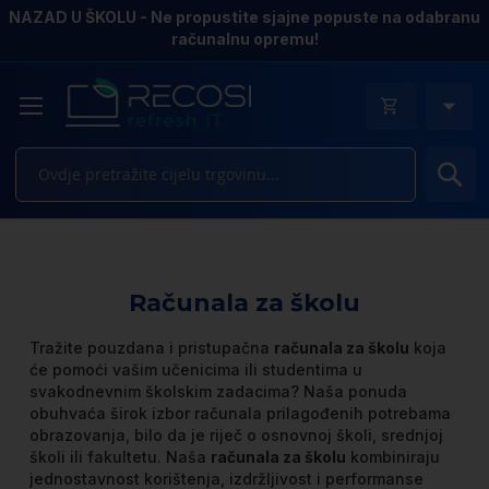
NAZAD U ŠKOLU - Ne propustite sjajne popuste na odabranu
računalnu opremu!
Pr
Računala za školu
Tražite pouzdana i pristupačna
računala za školu
koja
će pomoći vašim učenicima ili studentima u
svakodnevnim školskim zadacima? Naša ponuda
obuhvaća širok izbor računala prilagođenih potrebama
obrazovanja, bilo da je riječ o osnovnoj školi, srednjoj
školi ili fakultetu. Naša
računala za školu
kombiniraju
jednostavnost korištenja, izdržljivost i performanse