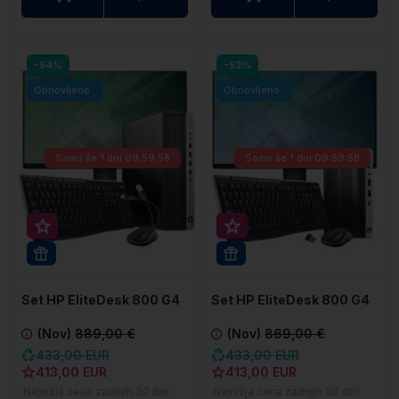
-54%
-52%
Obnovljeno
Obnovljeno
Samo še
1 dni 09:59:57
Samo še
1 dni 09:59:57
Super prihranek 20€
Super prihranek 20€
WIN 11 PRO
WIN 11 PRO
Set HP EliteDesk 800 G4
Set HP EliteDesk 800 G4
SFF
DM
(Nov)
889,00 €
(Nov)
869,00 €
433,00 EUR
433,00 EUR
413,00 EUR
413,00 EUR
Najnižja cena zadnjih 30 dni:
Najnižja cena zadnjih 30 dni: