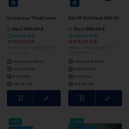
WIN 11 PRO
WIN 11 PRO
Set Lenovo ThinkCentre
Set HP EliteDesk 800 G5
M920q Tiny
DM
(Nov)
899,00 €
(Nov)
969,00 €
433,00 EUR
448,00 EUR
413,00 EUR
428,00 EUR
Najnižja cena zadnjih 30 dni:
Najnižja cena zadnjih 30 dni:
433,00 EUR
448,00 EUR
Intel Core i5 8500T
Intel Core i5 9500
Intel UHD 630
Intel UHD 630
8 GB DDR4
8 GB DDR4
256 GB SSD
256 GB SSD
Usporedite
Uspored
-52%
-54%