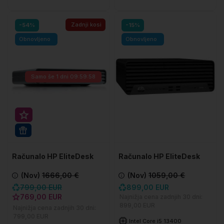
Zadnji kosi
-54%
-15%
Obnovljeno
Obnovljeno
Samo še
1 dni 09:59:57
Super prihranek 30€
WIN 11 PRO
Računalo HP EliteDesk
Računalo HP EliteDesk
800 G9 DM
600 G9 SFF
(Nov)
1666,00 €
(Nov)
1059,00 €
799,00 EUR
899,00 EUR
769,00 EUR
Najnižja cena zadnjih 30 dni:
899,00 EUR
Najnižja cena zadnjih 30 dni:
799,00 EUR
Intel Core i5 13400