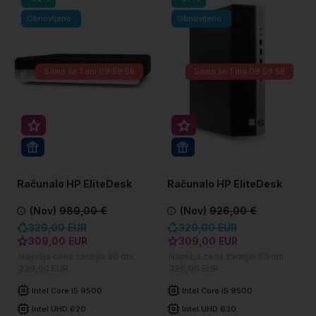
Obnovljeno
Obnovljeno
Samo še
1 dni 09:59:57
Samo še
1 dni 09:59:57
Super prihranek 20€
Super prihranek 20€
WIN 11 PRO
WIN 11 PRO
Računalo HP EliteDesk
Računalo HP EliteDesk
800 G5 DM
800 G5 SFF
(Nov)
980,00 €
(Nov)
926,00 €
329,00 EUR
329,00 EUR
309,00 EUR
309,00 EUR
Najnižja cena zadnjih 30 dni:
Najnižja cena zadnjih 30 dni:
329,00 EUR
329,00 EUR
Intel Core i5 9500
Intel Core i5 9500
Intel UHD 620
Intel UHD 630