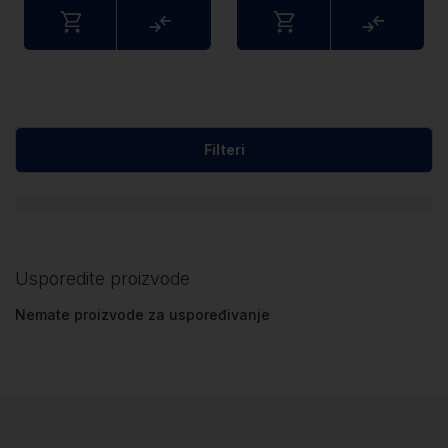
Usporedite
Uspored
Filteri
Usporedite proizvode
Nemate proizvode za uspoređivanje