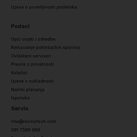
Izjava o poverljivosti podataka
Podaci
Opći uvjeti i odredbe
Rješavanje potrošačkih sporova
Ovlašteni serviseri
Pravila o privatnosti
Kolačići
Izjave o sukladnosti
Načini plaćanja
Isporuka
Servis
rma@recositech.com
091 7389 969