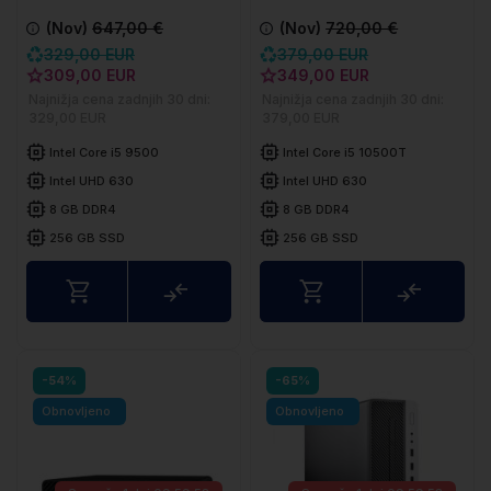
3070 SFF
3080 Micro
(Nov)
647,00 €
(Nov)
720,00 €
329,00 EUR
379,00 EUR
309,00 EUR
349,00 EUR
Najnižja cena zadnjih 30 dni:
Najnižja cena zadnjih 30 dni:
329,00 EUR
379,00 EUR
Intel Core i5 9500
Intel Core i5 10500T
Intel UHD 630
Intel UHD 630
8 GB DDR4
8 GB DDR4
256 GB SSD
256 GB SSD
Usporedite
Uspored
-54%
-65%
Obnovljeno
Obnovljeno