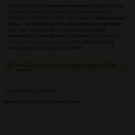
Naša refurbished
računala za gaming
omogućuju vam
ogromne uštede u usporedbi s kupovinom novog,
jednako snažnog računala. Istovremeno
naša računala
stižu s 1 godišnjom garancijom i besplatnim servisom
.
Sva naša računala imaju instaliran
licencirani
operacijski sistem Windows 10 Home
ili Windows 10
Pro (ukoliko u opisu nije navedeno drugačije), čija
maloprodajna cijena je iznad 100€!
Ne možemo pronaći proizvode koji odgovaraju Vašem
odabiru.
Usporedite proizvode
Nemate proizvode za uspoređivanje