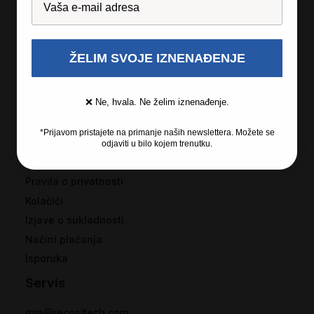
Originalan softver
Jamstvo
Izjava o poverljivosti podataka
ŽELIM SVOJE IZNENAĐENJE
Podaci
❌ Ne, hvala. Ne želim iznenađenje.
Opći uvjeti i odredbe
*Prijavom pristajete na primanje naših newslettera. Možete se
Rješavanje potrošačkih sporova
odjaviti u bilo kojem trenutku.
Ovlašteni serviseri
Pravila o privatnosti
Kolačići
Izjave o sukladnosti
Načini plaćanja
Isporuka
Servis
rma@recositech.com