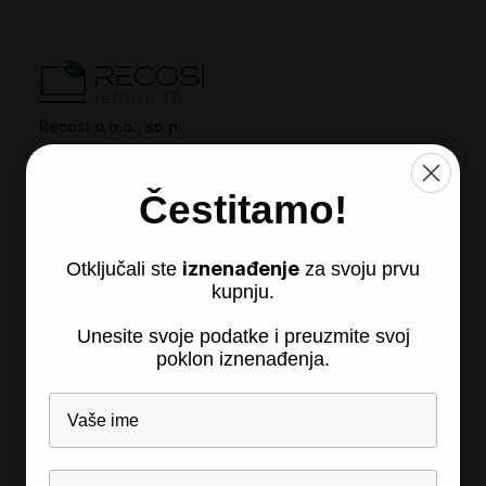
Recosi d.o.o., so.p.
Partizanska 24
2310 Sl. Bistrica
Čestitamo!
Slovenija
iznenađenje
Otključali ste
za svoju prvu
kupnju.
Unesite svoje podatke i preuzmite svoj
poklon iznenađenja.
Recosi
O tvrtki