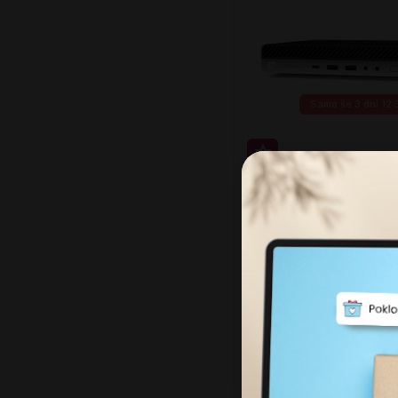
Samo še
3 dni 12
Super prihranek 20€
WIN 11 PRO
Računalo HP EliteDesk 
DM
(Nov)
816,00 €
379,0
399,00 EUR
Najnižja cena zadnjih 30 dni:
399,00 EUR
Intel Core i7 8700T
Intel
8 GB DDR4
256 