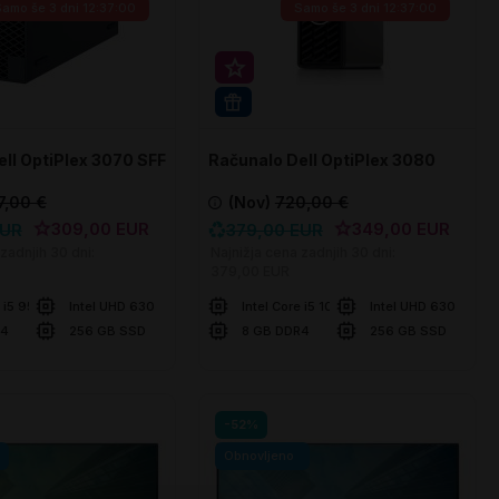
Samo še
3 dni 12:36:59
Samo še
3 dni 12:36:59
rihranek 20€
Super prihranek 30€
PRO
WIN 11 PRO
ll OptiPlex 3070 SFF
Računalo Dell OptiPlex 3080
Micro
7,00 €
(Nov)
720,00 €
309,00 EUR
349,00 EUR
EUR
379,00 EUR
zadnjih 30 dni:
Najnižja cena zadnjih 30 dni:
379,00 EUR
e i5 9500
Intel UHD 630
Intel Core i5 10500T
Intel UHD 630
R4
256 GB SSD
8 GB DDR4
256 GB SSD
šaricu
U košaricu
Usporedite
Uspor
-52%
Obnovljeno