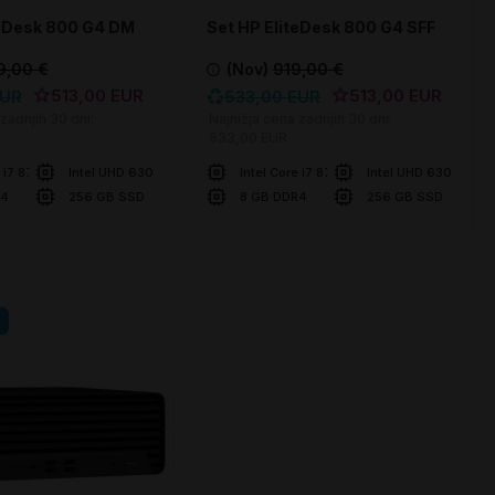
teDesk 800 G4 DM
Set HP EliteDesk 800 G4 SFF
9,00 €
(Nov)
919,00 €
513,00 EUR
513,00 EUR
EUR
533,00 EUR
zadnjih 30 dni:
Najnižja cena zadnjih 30 dni:
533,00 EUR
e i7 8700T
Intel UHD 630
Intel Core i7 8700
Intel UHD 630
R4
256 GB SSD
8 GB DDR4
256 GB SSD
šaricu
U košaricu
Usporedite
Uspor