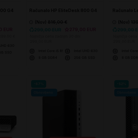
800 G4
Računalo HP EliteDesk 800 G4
Računalo L
DM
M920q Tin
(Nov)
816,00 €
(Nov)
13
0 EUR
279,00 EUR
299,00 EUR
299,00 
299.00 €
Najnižja cena zadnjih 30 dni:
Najnižja cena 
299,00 EUR
299,00 EUR
 UHD 630
Intel Core i5 8500T
Intel UHD 630
Intel Cor
GB SSD
8 GB DDR4
256 GB SSD
8 GB DD
U košaricu
U ko
Usporedite
Usporedite
-67%
-52%
Obnovljeno
Obnovljeno