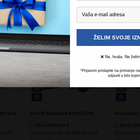
U košaricu
U ko
Usporedite
Usporedite
-56%
-52%
Obnovljeno
Obnovljeno
ŽELIM SVOJE I
❌ Ne, hvala. Ne želi
*Prijavom pristajete na primanje n
odjaviti u bilo koje
Super prihranek 20€
Super p
WIN 11 PRO
WIN 11 
e M920q
Set HP EliteDesk 800 G5 DM
Set Lenovo
Tiny
(Nov)
969,00 €
(Nov)
89
0 EUR
428,00 EUR
448,00 EUR
463,00 
Najnižja cena zadnjih 30 dni:
Najnižja cena 