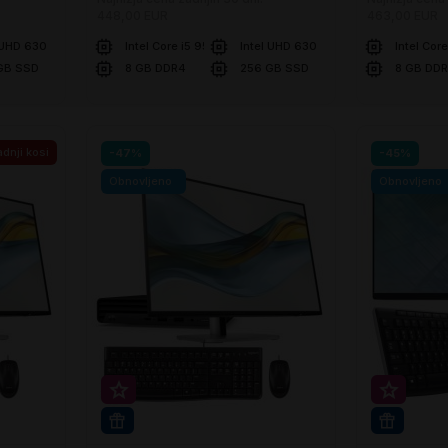
448,00 EUR
463,00 EUR
 UHD 630
Intel Core i5 9500
Intel UHD 630
Intel Cor
GB SSD
8 GB DDR4
256 GB SSD
8 GB DD
U košaricu
U ko
Usporedite
Usporedite
dnji kosi
-47%
-45%
Obnovljeno
Obnovljeno
Super prihranek 30€
Super p
WIN 11 PRO
WIN 11 