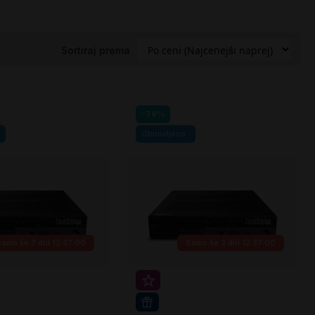
Sortiraj prema
-79%
Obnovljeno
Samo še
3 dni 12:36:59
Samo še
3 dni 12:36:59
rihranek 20€
Super prihranek 30€
PRO
WIN 11 PRO