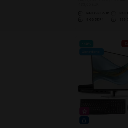
433,00 EUR
Intel Core i5 8500T
Intel
8 GB DDR4
256 
U košaricu
Za
-40%
Obnovljeno
Super prihranek 20€
WIN 11 PRO