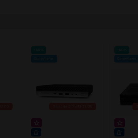
-66%
-80%
Obnovljeno
Obnovljeno
:36:59
Samo še
3 dni 12:36:59
Super prihranek 20€
Super p
WIN 11 PRO
WIN 11 