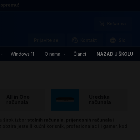
 opremu!
Košarica
Prijavite se
Kontakt
Slo
Windows 11
O nama
Članci
NAZAD U ŠKOLU
All in One
Uredska
računala
računala
 širok izbor
stolnih računala
,
prijenosnih računala
i
 obzira jeste li kućni korisnik, profesionalac ili gamer, kod