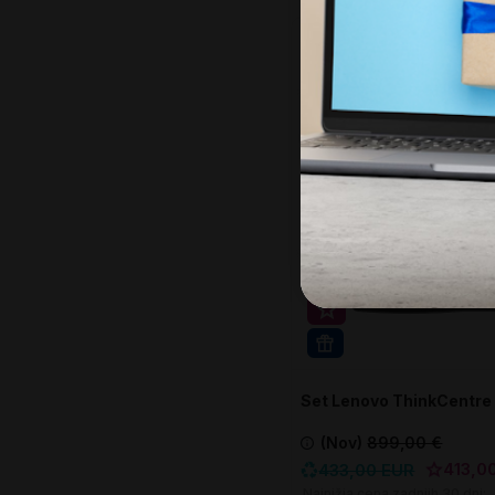
U košaricu
-54%
Obnovljeno
Super prihranek 20€
WIN 11 PRO
Set Lenovo ThinkCentr
Tiny
(Nov)
899,00 €
413,0
433,00 EUR
Najnižja cena zadnjih 30 dni: