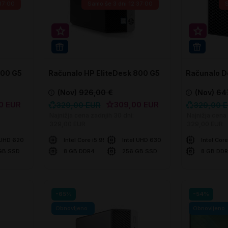
:36:59
Samo še
3 dni 12:36:59
Super prihranek 20€
Super p
WIN 11 PRO
WIN 11 
800 G5
Računalo HP EliteDesk 800 G5
Računalo De
SFF
(Nov)
926,00 €
(Nov)
64
0 EUR
309,00 EUR
329,00 EUR
329,00 
Najnižja cena zadnjih 30 dni:
Najnižja cena 
329,00 EUR
329,00 EUR
 UHD 620
Intel Core i5 9500
Intel UHD 630
Intel Cor
GB SSD
8 GB DDR4
256 GB SSD
8 GB DD
U košaricu
U ko
Usporedite
Usporedite
-65%
-54%
Obnovljeno
Obnovljeno