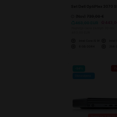
Set Dell OptiPlex 3070 S
(Nov)
739,00 €
443,0
463,00 EUR
Najnižja cena zadnjih 30 dni:
463,00 EUR
Intel Core i5 9500
Intel
8 GB DDR4
256 
U košaricu
Za
-54%
Obnovljeno
Samo še
3 dni 12