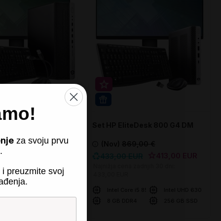
rihranek 20€
Super prihranek 20€
PRO
WIN 11 PRO
amo!
teDesk 800 G4 SFF
Set HP EliteDesk 800 G4 DM
nje
za svoju prvu
9,00 €
(Nov)
869,00 €
.
413,00 EUR
413,00 EUR
EUR
433,00 EUR
zadnjih 30 dni:
Najnižja cena zadnjih 30 dni:
 i preuzmite svoj
433,00 EUR
ađenja.
e i5 8500
Intel UHD 630
Intel Core i5 8500
Intel UHD 630
R4
256 GB SSD
8 GB DDR4
256 GB SSD