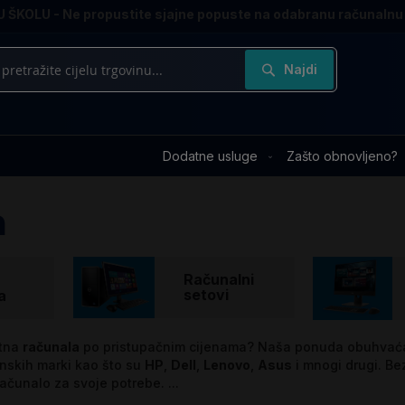
 ŠKOLU - Ne propustite sjajne popuste na odabranu računalnu
Najdi
Dodatne usluge
Zašto obnovljeno?
a
Računalni
setovi
a
etna
računala
po pristupačnim cijenama? Naša ponuda obuhvaća
nskih marki kao što su
HP
,
Dell
,
Lenovo
,
Asus
i mnogi drugi. Bez
računalo za svoje potrebe.
...