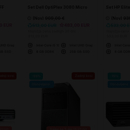
FF
Set Dell OptiPlex 3080 Micro
Set HP Eli
(Nov)
909,00 €
(Nov)
93
0 EUR
483,00 EUR
513,00 EUR
533,00 
Najnižja cena zadnjih 30 dni:
Najnižja cena 
513,00 EUR
533,00 EUR
 UHD Graphics
Intel Core i5 10500T
Intel UHD Graphics
Intel Cor
GB SSD
8 GB DDR4
256 GB SSD
8 GB DD
U košaricu
U ko
Usporedite
Usporedite
dnji kosi
Zadnji kosi
-55%
-15%
Obnovljeno
Obnovljeno
:36:59
Samo še
3 dni 12:36:59