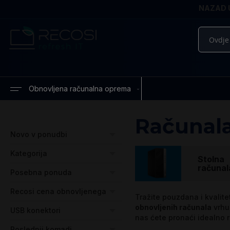
NAZAD U
Pretražite
Obnovljena računalna oprema
Računal
Novo v ponudbi
Kategorija
Stolna
računal
Posebna ponuda
Recosi cena obnovljenega
Tražite pouzdana i kvalit
obnovljenih računala
vrhu
USB konektori
nas ćete pronaći idealno 
Poslednji komadi