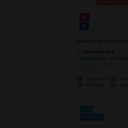
Samo še
3 dni 12
Super prihranek 20€
WIN 11 PRO
Računalo HP EliteDesk 
DM
(Nov)
980,00 €
309,0
329,00 EUR
Najnižja cena zadnjih 30 dni:
329,00 EUR
Intel Core i5 9500
Intel
8 GB DDR4
256 
U košaricu
-54%
Obnovljeno