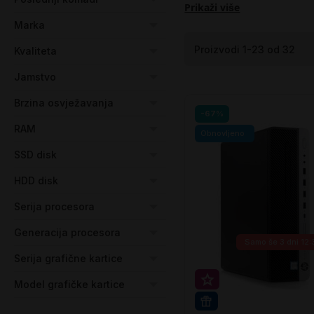
Prikaži više
Marka
Proizvodi
1
-
23
od
32
Kvaliteta
Jamstvo
Brzina osvježavanja
-67%
RAM
Obnovljeno
SSD disk
HDD disk
Serija procesora
Generacija procesora
Samo še
3 dni 12
Serija grafične kartice
Super prihranek 20€
Model grafičke kartice
WIN 11 PRO