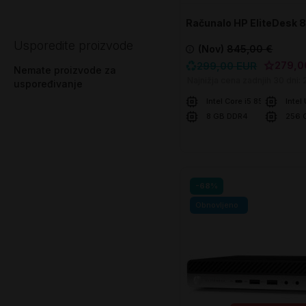
Računalo HP EliteDesk 
SFF
Usporedite proizvode
(Nov)
845,00 €
279,0
299,00 EUR
Nemate proizvode za
Najnižja cena zadnjih 30 dni:
uspoređivanje
Intel Core i5 8500
Intel
8 GB DDR4
256 
U košaricu
-68%
Obnovljeno