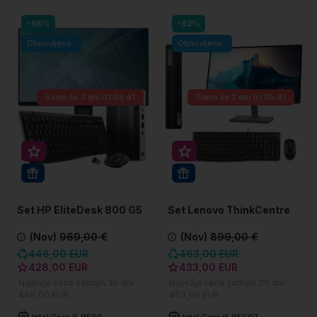
-56%
-52%
Obnovljeno
Obnovljeno
Samo še
2 dni 01:05:41
Samo še
2 dni 01:05:41
Super prihranek 20€
Super prihranek 30€
WIN 11 PRO
WIN 11 PRO
Set HP EliteDesk 800 G5
Set Lenovo ThinkCentre
DM
M920q Tiny
(Nov)
969,00 €
(Nov)
899,00 €
448,00 EUR
463,00 EUR
428,00 EUR
433,00 EUR
Najnižja cena zadnjih 30 dni:
Najnižja cena zadnjih 30 dni:
448,00 EUR
463,00 EUR
Intel Core i5 9500
Intel Core i5 9500T