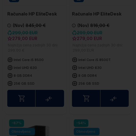
Računalo HP EliteDesk
Računalo HP EliteDesk
800 G4 SFF
800 G4 DM
(Nov)
845,00 €
(Nov)
816,00 €
299,00 EUR
299,00 EUR
279,00 EUR
279,00 EUR
Najnižja cena zadnjih 30 dni:
Najnižja cena zadnjih 30 dni:
299.00 €
299,00 EUR
Intel Core i5 8500
Intel Core i5 8500T
Intel UHD 630
Intel UHD 630
8 GB DDR4
8 GB DDR4
256 GB SSD
256 GB SSD
Usporedite
Uspored
-67%
-54%
Obnovljeno
Obnovljeno