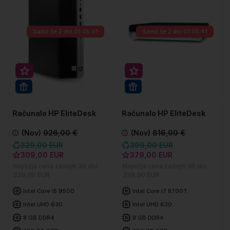
Samo še
2 dni 01:05:41
Samo še
2 dni 01:05:41
Super prihranek 20€
Super prihranek 20€
WIN 11 PRO
WIN 11 PRO
Računalo HP EliteDesk
Računalo HP EliteDesk
800 G5 SFF
800 G4 DM
(Nov)
926,00 €
(Nov)
816,00 €
329,00 EUR
399,00 EUR
309,00 EUR
379,00 EUR
Najnižja cena zadnjih 30 dni:
Najnižja cena zadnjih 30 dni:
329,00 EUR
399,00 EUR
Intel Core i5 9500
Intel Core i7 8700T
Intel UHD 630
Intel UHD 630
8 GB DDR4
8 GB DDR4