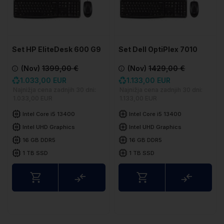
Set HP EliteDesk 600 G9
Set Dell OptiPlex 7010
SFF
Plus SFF
(Nov)
1399,00 €
(Nov)
1429,00 €
1.033,00 EUR
1.133,00 EUR
Najnižja cena zadnjih 30 dni:
Najnižja cena zadnjih 30 dni:
1.033,00 EUR
1.133,00 EUR
Intel Core i5 13400
Intel Core i5 13400
Intel UHD Graphics
Intel UHD Graphics
16 GB DDR5
16 GB DDR5
1 TB SSD
1 TB SSD
Usporedite
Uspored