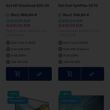
Set HP EliteDesk 800 G5
Set Dell OptiPlex 3070
SFF
SFF
(Nov)
959,00 €
(Nov)
739,00 €
463,00 EUR
463,00 EUR
443,00 EUR
443,00 EUR
Najnižja cena zadnjih 30 dni:
Najnižja cena zadnjih 30 dni:
463,00 EUR
463,00 EUR
Intel Core i5 9500
Intel Core i5 9500
Intel UHD 630
Intel UHD Graphics
8 GB DDR4
8 GB DDR4
256 GB SSD
256 GB SSD
Usporedite
Uspored
-47%
-45%
Obnovljeno
Obnovljeno