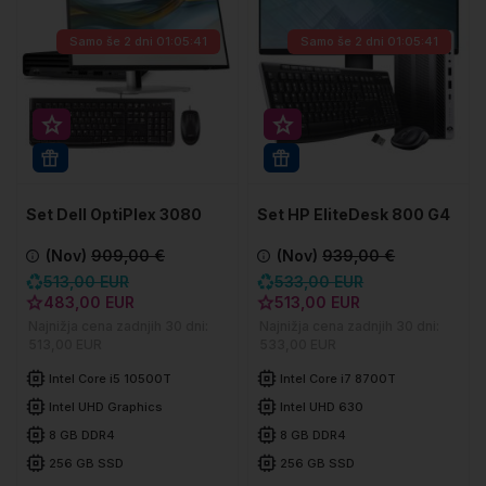
Samo še
2 dni 01:05:41
Samo še
2 dni 01:05:41
Super prihranek 30€
Super prihranek 20€
WIN 11 PRO
WIN 11 PRO
Set Dell OptiPlex 3080
Set HP EliteDesk 800 G4
Micro
DM
(Nov)
909,00 €
(Nov)
939,00 €
513,00 EUR
533,00 EUR
483,00 EUR
513,00 EUR
Najnižja cena zadnjih 30 dni:
Najnižja cena zadnjih 30 dni:
513,00 EUR
533,00 EUR
Intel Core i5 10500T
Intel Core i7 8700T
Intel UHD Graphics
Intel UHD 630
8 GB DDR4
8 GB DDR4
256 GB SSD
256 GB SSD