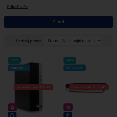
Prikaži više
Filteri
Sortiraj prema
-67%
-66%
Obnovljeno
Obnovljeno
Samo še
2 dni 01:05:41
Samo še
2 dni 01:05:41
Super prihranek 20€
Super prihranek 20€
WIN 11 PRO
WIN 11 PRO