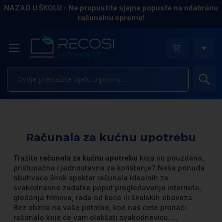
NAZAD U ŠKOLU - Ne propustite sjajne popuste na odabranu
računalnu opremu!
Pr
Računala za kućnu upotrebu
Tražite
računala za kućnu upotrebu
koja su pouzdana,
pristupačna i jednostavna za korištenje? Naša ponuda
obuhvaća širok spektar računala idealnih za
svakodnevne zadatke poput pregledavanja interneta,
gledanja filmova, rada od kuće ili školskih obaveza.
Bez obzira na vaše potrebe, kod nas ćete pronaći
računalo koje će vam olakšati svakodnevicu.
...