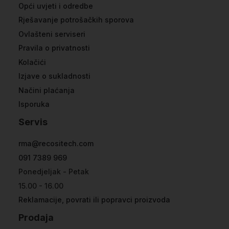
Opći uvjeti i odredbe
Rješavanje potrošačkih sporova
Ovlašteni serviseri
Pravila o privatnosti
Kolačići
Izjave o sukladnosti
Načini plaćanja
Isporuka
Servis
rma@recositech.com
091 7389 969
Ponedjeljak - Petak
15.00 - 16.00
Reklamacije, povrati ili popravci proizvoda
Prodaja