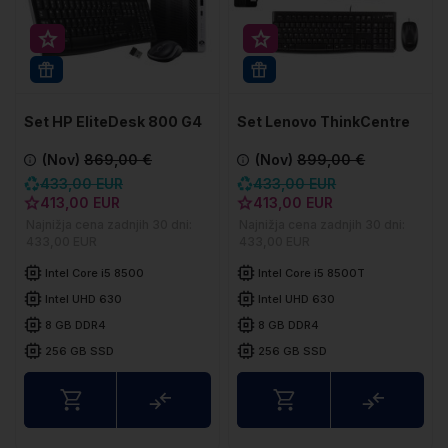
Super prihranek 20€
Super prihranek 20€
WIN 11 PRO
WIN 11 PRO
Set HP EliteDesk 800 G4
Set Lenovo ThinkCentre
DM
M920q Tiny
(Nov)
869,00 €
(Nov)
899,00 €
433,00 EUR
433,00 EUR
413,00 EUR
413,00 EUR
Najnižja cena zadnjih 30 dni:
Najnižja cena zadnjih 30 dni:
433,00 EUR
433,00 EUR
Intel Core i5 8500
Intel Core i5 8500T
Intel UHD 630
Intel UHD 630
8 GB DDR4
8 GB DDR4
256 GB SSD
256 GB SSD
Usporedite
Uspored