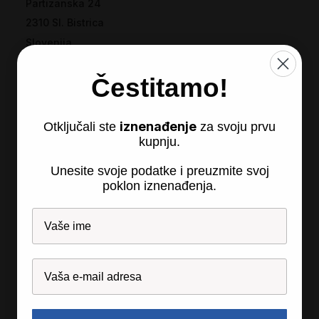
Partizanska 24
2310 Sl. Bistrica
Slovenija
Čestitamo!
iznenađenje
Otključali ste
za svoju prvu
kupnju.
Unesite svoje podatke i preuzmite svoj
Recosi
poklon iznenađenja.
O tvrtki
Originalan softver
Jamstvo
Izjava o poverljivosti podataka
Podaci