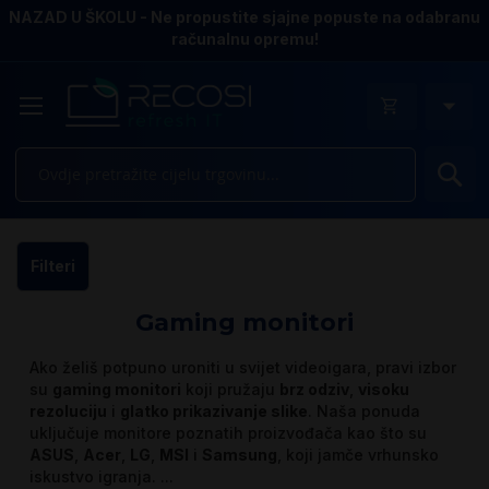
NAZAD U ŠKOLU - Ne propustite sjajne popuste na odabranu
računalnu opremu!
Pr
Filteri
Gaming monitori
Ako želiš potpuno uroniti u svijet videoigara, pravi izbor
su
gaming monitori
koji pružaju
brz odziv
,
visoku
rezoluciju
i
glatko prikazivanje slike
. Naša ponuda
uključuje monitore poznatih proizvođača kao što su
ASUS
,
Acer
,
LG
,
MSI
i
Samsung
, koji jamče vrhunsko
iskustvo igranja.
...