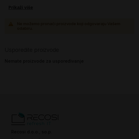
Prikaži više
Ne možemo pronaći proizvode koji odgovaraju Vašem
odabiru.
Usporedite proizvode
Nemate proizvode za uspoređivanje
Recosi d.o.o., so.p.