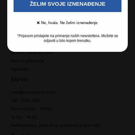
ŽELIM SVOJE IZNENAĐENJE
Opći uvjeti i odredbe
Rješavanje potrošačkih sporova
❌ Ne, hvala. Ne želim iznenađenje.
Ovlašteni serviseri
Pravila o privatnosti
*Prijavom pristajete na primanje naših newslettera. Možete se
odjaviti u bilo kojem trenutku.
Kolačići
Izjave o sukladnosti
Načini plaćanja
Isporuka
Servis
rma@recositech.com
091 7389 969
Ponedjeljak - Petak
15.00 - 16.00
Reklamacije, povrati ili popravci proizvoda