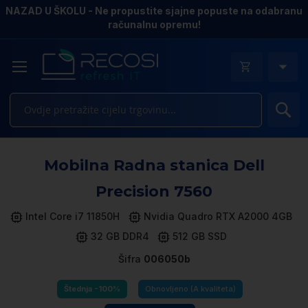
NAZAD U ŠKOLU - Ne propustite sjajne popuste na odabranu
računalnu opremu!
Pr
Sk
Mobilna Radna stanica Dell
to
th
Precision 7560
e
of
Intel Core i7 11850H
Nvidia Quadro RTX A2000 4GB
th
32 GB DDR4
512 GB SSD
i
ga
Šifra
006050b
Štednja -100%
Obnovljeno (A kvaliteta)