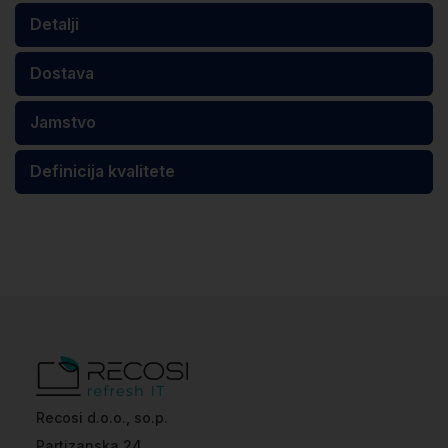
Detalji
Dostava
Jamstvo
Definicija kvalitete
Recosi d.o.o., so.p.
Partizanska 24