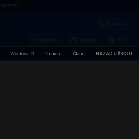
 opremu!
Košarica
Prijavite se
Kontakt
Slo
Windows 11
O nama
Članci
NAZAD U ŠKOLU