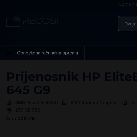
NAZAD U
Pretražite
Obnovljena računalna oprema
Prijenosnik HP Elit
645 G9
AMD Ryzen 5 5625U
AMD Radeon Graphics
8 
256 GB SSD
Šifra
006171b