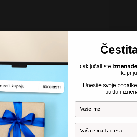
Čestit
iznenađe
Otključali ste
kupnju
Unesite svoje podatke
poklon iznen