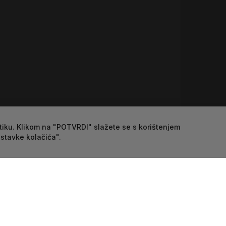
itiku. Klikom na "POTVRDI" slažete se s korištenjem
ostavke kolačića".
alji
Dostava
Jamstvo
Definici