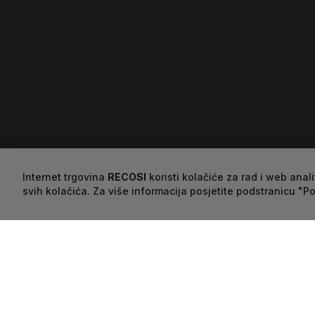
Internet trgovina
RECOSI
koristi kolačiće za rad i web anal
svih kolačića. Za više informacija posjetite podstranicu "P
Više informacija
Recenzije
Det