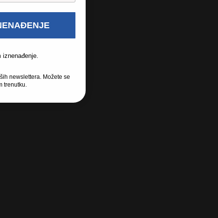
ZNENAĐENJE
m iznenađenje.
aših newslettera. Možete se
m trenutku.