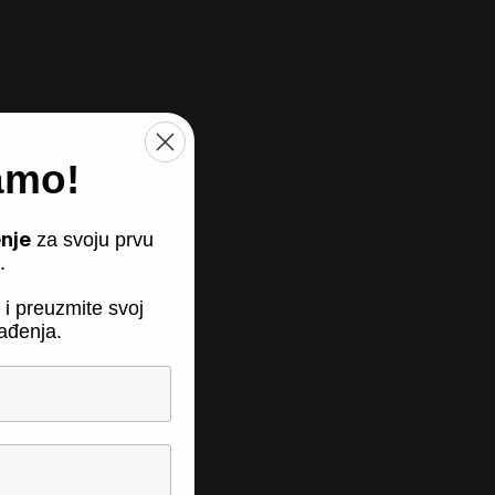
amo!
nje
za svoju prvu
.
 i preuzmite svoj
ađenja.