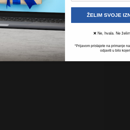
ŽELIM SVOJE I
❌ Ne, hvala. Ne želi
*Prijavom pristajete na primanje n
odjaviti u bilo koje