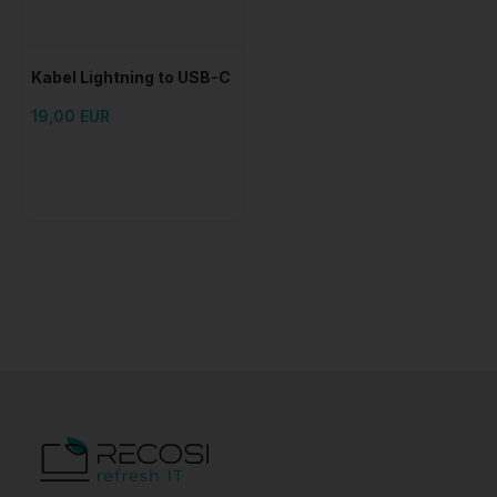
ŽELIM SVOJE IZNENAĐENJE
Kabel Lightning to USB-C
1M
❌ Ne, hvala. Ne želim iznenađenje.
19,00 EUR
*Prijavom pristajete na primanje naših newslettera. Možete se
odjaviti u bilo kojem trenutku.