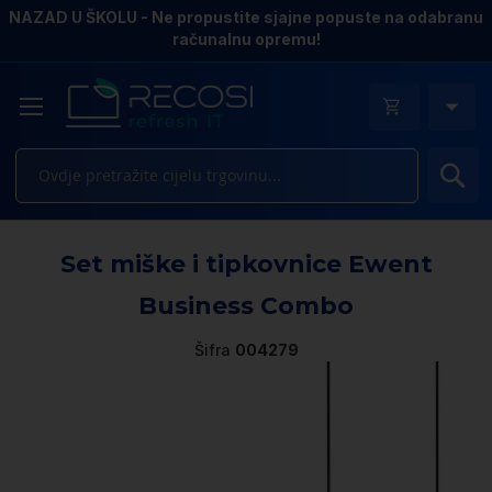
NAZAD U ŠKOLU - Ne propustite sjajne popuste na odabranu
računalnu opremu!
Pr
Sk
Set miške i tipkovnice Ewent
to
th
Business Combo
e
of
Šifra
004279
th
i
ga