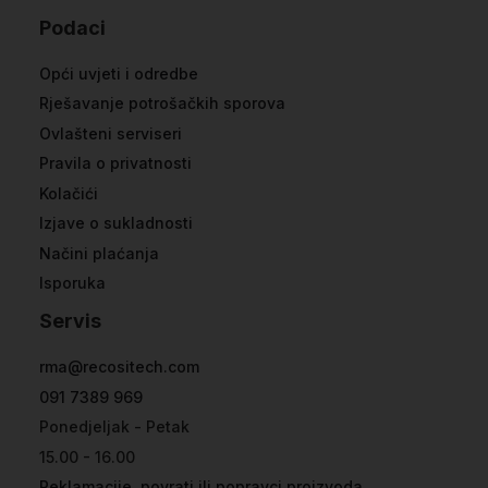
Podaci
Opći uvjeti i odredbe
Rješavanje potrošačkih sporova
Ovlašteni serviseri
Pravila o privatnosti
Kolačići
Izjave o sukladnosti
Načini plaćanja
Isporuka
Servis
rma@recositech.com
091 7389 969
Ponedjeljak - Petak
15.00 - 16.00
Reklamacije, povrati ili popravci proizvoda