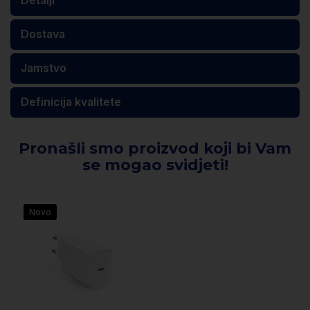
Dostava
Jamstvo
Čestitamo!
Definicija kvalitete
iznenađenje
Otključali ste
za svoju prvu
Pronašli smo proizvod koji bi Vam
kupnju.
se mogao svidjeti!
Unesite svoje podatke i preuzmite svoj
poklon iznenađenja.
Novo