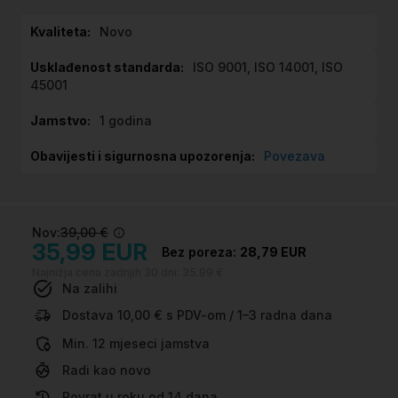
i
Više
Novo
ga
informacija
ISO 9001, ISO 14001, ISO
45001
1 godina
Povezava
Nov:
39,00 €
35,99 EUR
28,79 EUR
Najnižja cena zadnjih 30 dni:
35.99 €
Na zalihi
Dostava 10,00 € s PDV-om / 1–3 radna dana
Min. 12 mjeseci jamstva
Radi kao novo
Povrat u roku od 14 dana