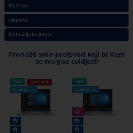
Dostava
Jamstvo
Definicija kvalitete
Pronašli smo proizvod koji bi Vam
se mogao svidjeti!
-64%
-69%
Zadnji kosi
Obnovljeno
Obnovljeno
Super prihranek 30€
16GB RAM | 512GB SSD
16GB RAM
WIN 11 PRO
WIN 11 PRO