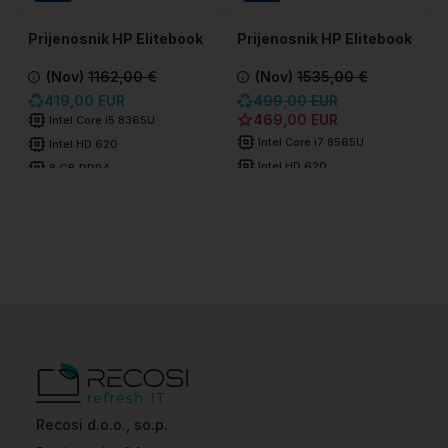
Prijenosnik HP Elitebook
Prijenosnik HP Elitebook
850 G6
850 G6
(Nov)
1162,00 €
(Nov)
1535,00 €
419,00 EUR
499,00 EUR
469,00 EUR
Intel Core i5 8365U
Intel Core i7 8565U
Intel HD 620
Intel HD 620
8 GB DDR4
8 GB DDR4
256 GB SSD
256 GB SSD
Recosi d.o.o., so.p.