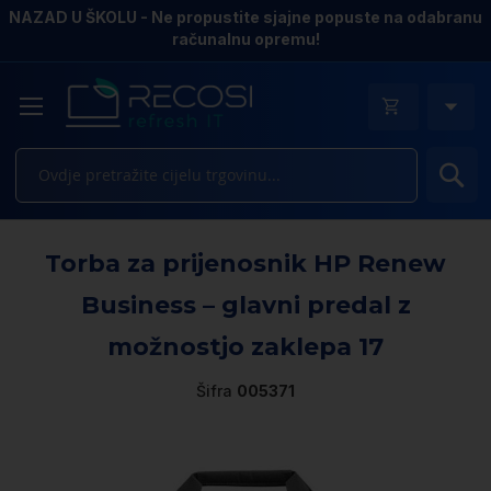
NAZAD U ŠKOLU - Ne propustite sjajne popuste na odabranu
računalnu opremu!
Pr
Sk
Torba za prijenosnik HP Renew
to
th
Business – glavni predal z
e
of
možnostjo zaklepa 17
th
i
Šifra
005371
ga