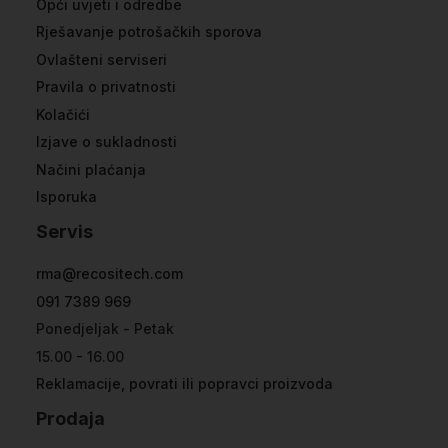
Opći uvjeti i odredbe
Rješavanje potrošačkih sporova
Ovlašteni serviseri
Pravila o privatnosti
Kolačići
Izjave o sukladnosti
Načini plaćanja
Isporuka
Servis
rma@recositech.com
091 7389 969
Ponedjeljak - Petak
15.00 - 16.00
Reklamacije, povrati ili popravci proizvoda
Prodaja