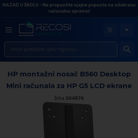
NAZAD U ŠKOLU - Ne propustite sjajne popuste na odabranu
računalnu opremu!
Pr
Sk
HP montažni nosač B560 Desktop
to
th
Mini računala za HP G5 LCD ekrane
e
of
Šifra
004876
th
i
ga