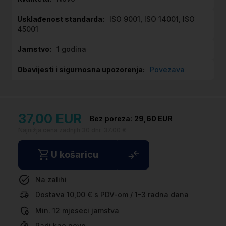
informacija
ISO 9001, ISO 14001, ISO
45001
1 godina
Povezava
37,00 EUR
29,60 EUR
Najnižja cena zadnjih 30 dni:
37.00 €
U košaricu
Na zalihi
Dostava 10,00 € s PDV-om / 1–3 radna dana
Min. 12 mjeseci jamstva
Radi kao novo