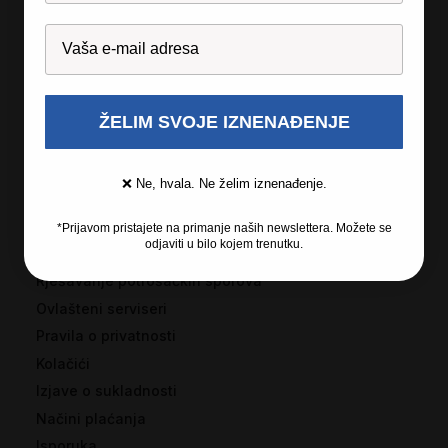
Recosi
O tvrtki
Originalan softver
ŽELIM SVOJE IZNENAĐENJE
Jamstvo
Izjava o poverljivosti podataka
❌ Ne, hvala. Ne želim iznenađenje.
Podaci
*Prijavom pristajete na primanje naših newslettera. Možete se
odjaviti u bilo kojem trenutku.
Opći uvjeti i odredbe
Rješavanje potrošačkih sporova
Ovlašteni serviseri
Pravila o privatnosti
Kolačići
Izjave o sukladnosti
Načini plaćanja
Isporuka