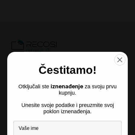
Recosi d.o.o., so.p.
Čestitamo!
Partizanska 24
2310 Sl. Bistrica
Slovenija
iznenađenje
Otključali ste
za svoju prvu
kupnju.
Unesite svoje podatke i preuzmite svoj
poklon iznenađenja.