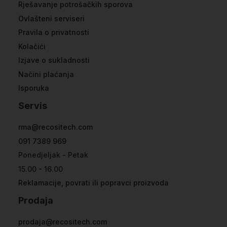
Rješavanje potrošačkih sporova
Ovlašteni serviseri
Pravila o privatnosti
Kolačići
Izjave o sukladnosti
Načini plaćanja
Isporuka
Servis
rma@recositech.com
091 7389 969
Ponedjeljak - Petak
15.00 - 16.00
Reklamacije, povrati ili popravci proizvoda
Prodaja
prodaja@recositech.com