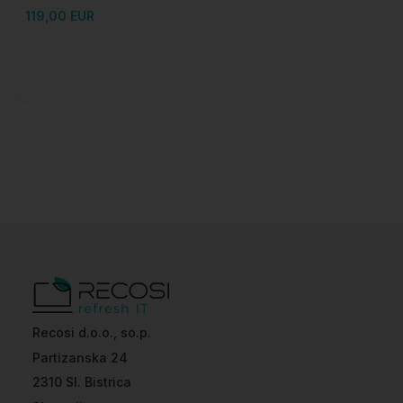
Personal - 1 godina
119,00 EUR
pretplate + instalacija
Recosi d.o.o., so.p.
Partizanska 24
2310 Sl. Bistrica