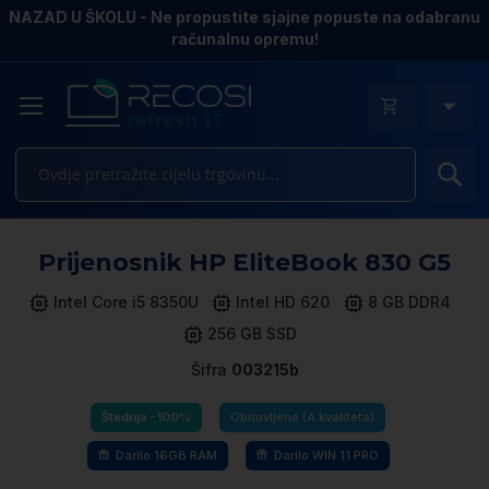
NAZAD U ŠKOLU - Ne propustite sjajne popuste na odabranu
računalnu opremu!
Pr
Sk
Prijenosnik HP EliteBook 830 G5
to
th
Intel Core i5 8350U
Intel HD 620
8 GB DDR4
e
256 GB SSD
of
th
Šifra
003215b
i
ga
Štednja -100%
Obnovljeno (A kvaliteta)
Darilo 16GB RAM
Darilo WIN 11 PRO