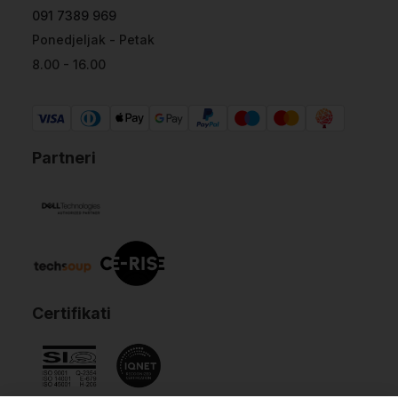
091 7389 969
Ponedjeljak - Petak
8.00 - 16.00
Partneri
Certifikati