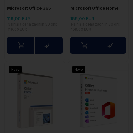
Microsoft Office 365
Microsoft Office Home
Personal - 1 godina
2024
119,00 EUR
159,00 EUR
pretplate + instalacija
Najnižja cena zadnjih 30 dni:
Najnižja cena zadnjih 30 dni:
119,00 EUR
159,00 EUR
Usporedite
Uspored
Novo
Novo