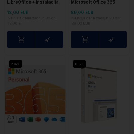
LibreOffice + instalacija
Microsoft Office 365
Personal - 1 godina
18,00 EUR
89,00 EUR
pretplate
Najnižja cena zadnjih 30 dni:
Najnižja cena zadnjih 30 dni:
18.00 €
89,00 EUR
Usporedite
Uspored
Novo
Novo