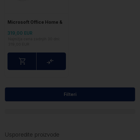
Microsoft Office Home &
Business 2024 +
319,00 EUR
Instalacija
Najnižja cena zadnjih 30 dni:
319,00 EUR
Usporedite
Filteri
Usporedite proizvode