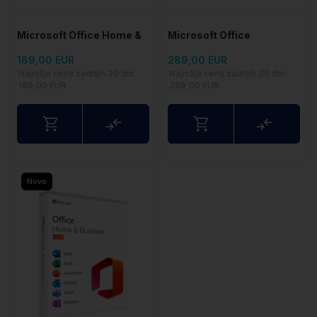
Microsoft Office Home &
Microsoft Office
Student 2024 +
Home&Business 2024
189,00 EUR
289,00 EUR
Instalacija
Najnižja cena zadnjih 30 dni:
Najnižja cena zadnjih 30 dni:
189,00 EUR
289,00 EUR
Usporedite
Uspored
Novo