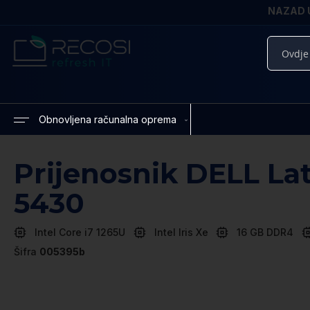
NAZAD U
Pretražite
Obnovljena računalna oprema
Prijenosnik DELL La
5430
Intel Core i7 1265U
Intel Iris Xe
16 GB DDR4
Šifra
005395b