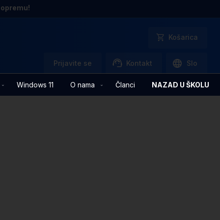
 opremu!
Košarica
Prijavite se
Kontakt
Slo
Windows 11
O nama
Članci
NAZAD U ŠKOLU