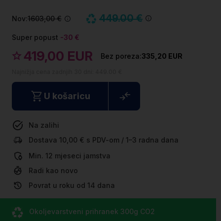
449.00 €
Nov:
1603,00 €
Super popust
-30 €
419,00 EUR
335,20 EUR
Najnižja cena zadnjih 30 dni:
449.00 €
U košaricu
Na zalihi
Dostava 10,00 € s PDV-om / 1–3 radna dana
Min. 12 mjeseci jamstva
Radi kao novo
Povrat u roku od 14 dana
Okoljevarstveni prihranek
300g CO
2