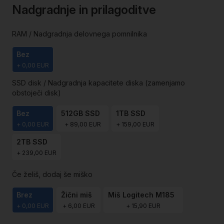
Nadgradnje in prilagoditve
th
i
ga
RAM / Nadgradnja delovnega pomnilnika
Bez
+
0,00 EUR
SSD disk / Nadgradnja kapacitete diska (zamenjamo
obstoječi disk)
Bez
512GB SSD
1TB SSD
+
0,00 EUR
+
89,00 EUR
+
159,00 EUR
2TB SSD
+
239,00 EUR
Če želiš, dodaj še miško
Brez
Žični miš
Miš Logitech M185
+
0,00 EUR
+
6,00 EUR
+
15,90 EUR