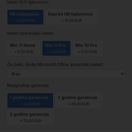
Izberi SLO tipkovnico
HR naljepnice
Reprint HR tipkovnice
+
0,00 EUR
+
10,00 EUR
Izberi operacijski sistem
Win 11 Home
Win 11 Pro
Win 10 Pro
+
0,00 EUR
+
0,00 EUR
+
0,00 EUR
Če želiš, dodaj Microsoft Office (pisarniški paket)
Nadgradnja garancije
1 godina garancije
2 godine garancije
+
0,00 EUR
+
45,00 EUR
3 godine garancije
+
70,00 EUR