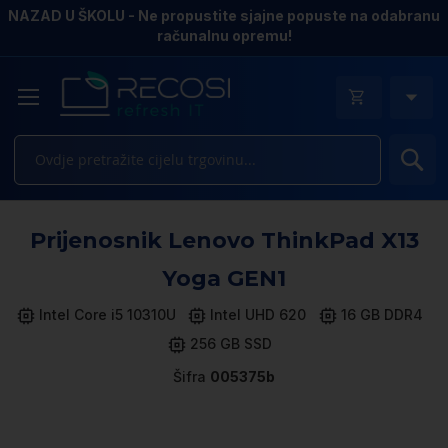
NAZAD U ŠKOLU - Ne propustite sjajne popuste na odabranu
računalnu opremu!
Pr
Sk
Prijenosnik Lenovo ThinkPad X13
to
th
Yoga GEN1
e
of
Intel Core i5 10310U
Intel UHD 620
16 GB DDR4
th
256 GB SSD
i
ga
Šifra
005375b