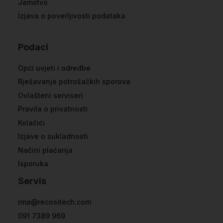
Jamstvo
Izjava o poverljivosti podataka
Podaci
Opći uvjeti i odredbe
Rješavanje potrošačkih sporova
Ovlašteni serviseri
Pravila o privatnosti
Kolačići
Izjave o sukladnosti
Načini plaćanja
Isporuka
Servis
rma@recositech.com
091 7389 969