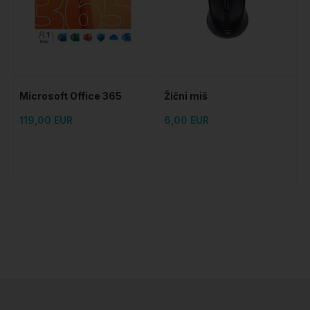
Microsoft Office 365
Žični miš
Personal - 1 godina
119,00 EUR
6,00 EUR
pretplate + instalacija