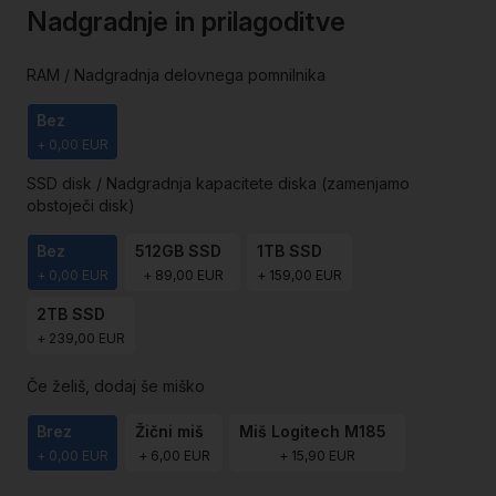
Nadgradnje in prilagoditve
th
i
ga
RAM / Nadgradnja delovnega pomnilnika
Bez
+
0,00 EUR
SSD disk / Nadgradnja kapacitete diska (zamenjamo
obstoječi disk)
Bez
512GB SSD
1TB SSD
+
0,00 EUR
+
89,00 EUR
+
159,00 EUR
2TB SSD
+
239,00 EUR
Če želiš, dodaj še miško
Brez
Žični miš
Miš Logitech M185
+
0,00 EUR
+
6,00 EUR
+
15,90 EUR