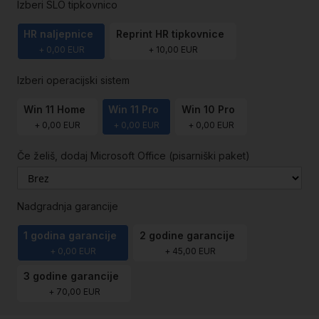
Izberi SLO tipkovnico
HR naljepnice
Reprint HR tipkovnice
+
0,00 EUR
+
10,00 EUR
Izberi operacijski sistem
Win 11 Home
Win 11 Pro
Win 10 Pro
+
0,00 EUR
+
0,00 EUR
+
0,00 EUR
Če želiš, dodaj Microsoft Office (pisarniški paket)
Nadgradnja garancije
1 godina garancije
2 godine garancije
+
0,00 EUR
+
45,00 EUR
3 godine garancije
+
70,00 EUR