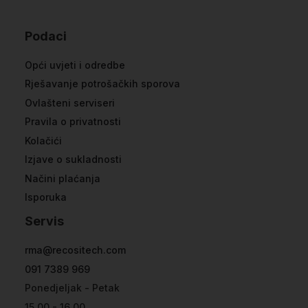
Podaci
Opći uvjeti i odredbe
Rješavanje potrošačkih sporova
Ovlašteni serviseri
Pravila o privatnosti
Kolačići
Izjave o sukladnosti
Načini plaćanja
Isporuka
Servis
rma@recositech.com
091 7389 969
Ponedjeljak - Petak
15.00 - 16.00