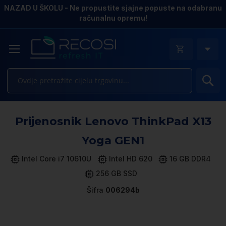
NAZAD U ŠKOLU - Ne propustite sjajne popuste na odabranu
računalnu opremu!
Pr
Sk
Prijenosnik Lenovo ThinkPad X13
to
th
Yoga GEN1
e
of
Intel Core i7 10610U
Intel HD 620
16 GB DDR4
th
256 GB SSD
i
ga
Šifra
006294b