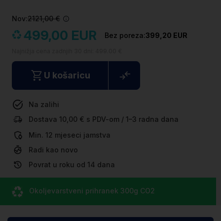
Nov:
2121,00 €
499,00 EUR
399,20 EUR
Najnižja cena zadnjih 30 dni:
499.00 €
U košaricu
Na zalihi
Dostava 10,00 € s PDV-om / 1–3 radna dana
Min. 12 mjeseci jamstva
Radi kao novo
Povrat u roku od 14 dana
Okoljevarstveni prihranek
300g CO
2